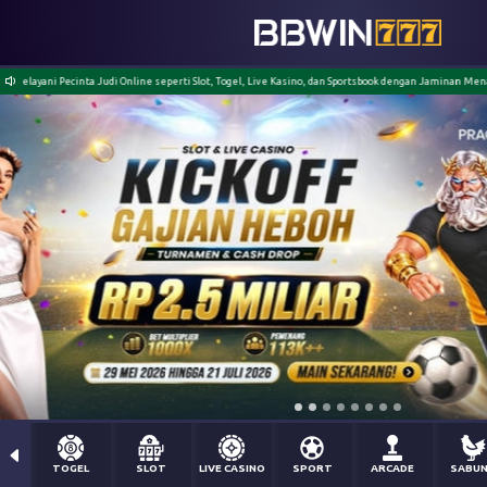
i Online seperti Slot, Togel, Live Kasino, dan Sportsbook dengan Jaminan Menang Berapapun Kami Ba
TOGEL
SLOT
LIVE CASINO
SPORT
ARCADE
SABU