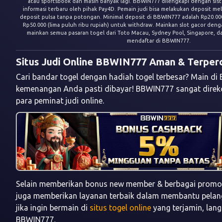
atau sportsbook dan masih banyak lagi. BBWIN777 dilengkapi dengan si
informasi terbaru oleh pihak Pay4D. Pemain judi bisa melakukan deposit mel
deposit pulsa tanpa potongan. Minimal deposit di BBWIN777 adalah Rp20.000
Rp50.000 (lima puluh ribu rupiah) untuk withdraw. Mainkan slot gacor denga
mainkan semua pasaran togel dari Toto Macau, Sydney Pool, Singapore,
mendaftar di BBWIN777.
Situs Judi Online BBWIN777 Aman & Terper
Cari bandar togel dengan hadiah togel terbesar? Main d
kemenangan Anda pasti dibayar! BBWIN777 sangat dire
para peminat judi online.
Selain memberikan bonus new member & berbagai promos
juga memberikan layanan terbaik dalam membantu pelang
jika ingin bermain di
situs togel online
yang terjamin, lang
BBWIN777.