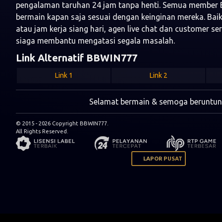
pengalaman taruhan 24 jam tanpa henti. Semua member
yang paling penting dalam memilih situs judi online. Saa
bermain kapan saja sesuai dengan keinginan mereka. Bai
menemui kendala, agen kami dapat dihubungi kapan saja d
atau jam kerja siang hari, agen live chat dan customer s
WhatsApp untuk membantu Anda.
siaga membantu mengatasi segala masalah.
Segala Transaksi Mudah di BBWIN777
Link Alternatif BBWIN777
Situs dengan bonus togel terbesar dan terpercaya pasti j
pembayaran atau deposit yang beragam. Layanan ini san
Link 1
Link 2
Pasalnya, tiap member atau petaruh situs togel online pu
masing mengenai pembayaran deposit. Mungkin ada pet
Selamat bermain & semoga beruntun
mengirimkan uang deposit dengan transfer antar bank. Hal
masalah karena ada opsi pembayaran lain yang dapat dipi
© 2015 - 2026 Copyright BBWIN777.
membayar deposit dengan pulsa di hp. Atau mungkin bisa
All Rights Reserved.
lewat aplikasi dompet digital.
LAPOR PUSAT
Aplikasi Android BBWIN777
Situs togel online yang berkualitas juga pasti memiliki la
bisa diunduh secara gratis oleh para member. Layanan apl
member memang amat penting dalam permainan. Keberad
memudahkan permainan togel atau slot online. Memang,