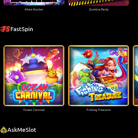
Alien Hunter
Zombie Party
FastSpin
Ocean Carnival
Fishing Treasure
AskMeSlot