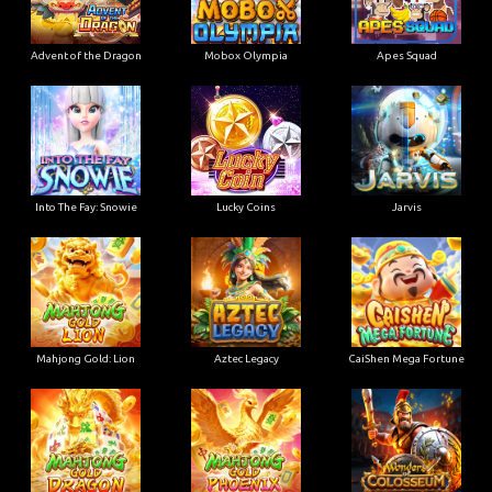
Advent of the Dragon
Mobox Olympia
Apes Squad
Into The Fay: Snowie
Lucky Coins
Jarvis
Mahjong Gold: Lion
Aztec Legacy
CaiShen Mega Fortune