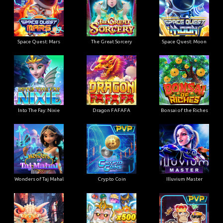
Space Quest: Mars
The Great Sorcery
Space Quest: Moon
Into The Fay: Nixie
Dragon FAFAFA
Bonsai of the Riches
Wonders of Taj Mahal
Crypto Coin
Illuvium Master