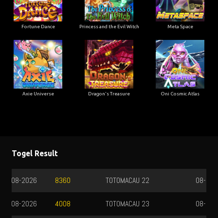
Fortune Dance
Princess and the Evil Witch
Meta Space
Axie Universe
Dragon's Treasure
Oni Cosmic Atlas
Togel Result
TOTOMACAU 22
08-08-2026
6525
TOTOMACAU 23
08-08-2026
1109