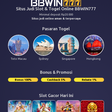
Situs Judi Slot & Togel Online BBWIN777
Minimal deposit Rp20.000
Situs judi online aman & terpercaya
Pasaran Togel
Toto Macau
Sydney
Singapore
Hongkong
Bonus & Promosi
Bonus 100%
Cashback 5%
Rebate 1%
Slot Gacor Hari Ini