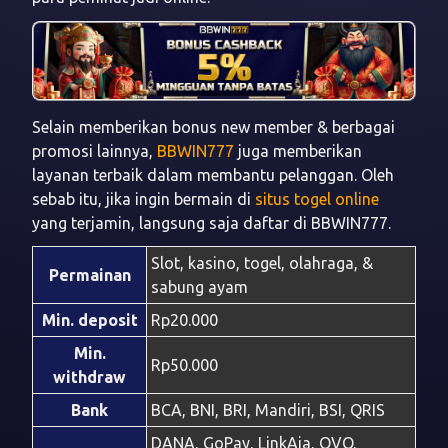
Selain memberikan bonus new member & berbagai
promosi lainnya,
BBWIN777
juga memberikan
layanan terbaik dalam membantu pelanggan. Oleh
sebab itu, jika ingin bermain di
situs togel online
yang terjamin, langsung saja daftar di BBWIN777.
Slot, kasino, togel, olahraga, &
Permainan
sabung ayam
Min. deposit
Rp20.000
Min.
Rp50.000
withdraw
Bank
BCA, BNI, BRI, Mandiri, BSI, QRIS
DANA, GoPay, LinkAja, OVO,