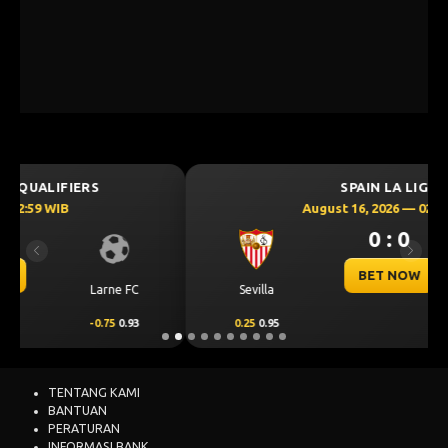
SPAIN LA LIGA
August 16, 2026 — 02:30 WIB
0 : 0
Previous
Next
BET NOW
Sevilla
Rayo Vallecano
0.25
0.95
-0.25
0.95
TENTANG KAMI
BANTUAN
PERATURAN
INFORMASI BANK