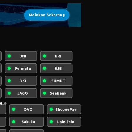
Mainkan Sekarang
d Miner
Golden Legend
OVO
ShopeePay
Sakuku
Lain-lain
Kung Fu Leopard
k
Telkomsel