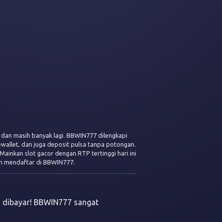
k dan masih banyak lagi. BBWIN777 dilengkapi
wallet, dan juga deposit pulsa tanpa potongan.
ainkan slot gacor dengan RTP tertinggi hari ini
an mendaftar di BBWIN777.
i dibayar! BBWIN777 sangat