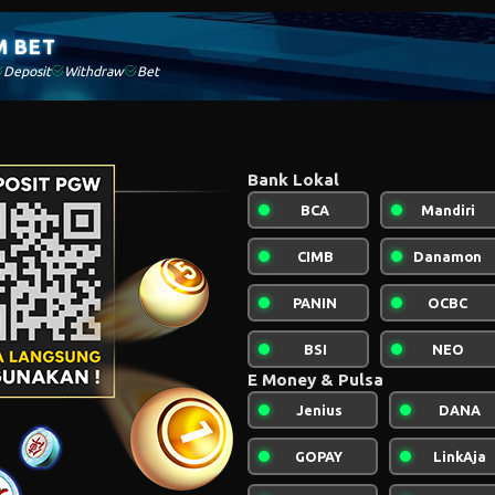
M BET
Deposit
Withdraw
Bet
Bank Lokal
 of Gold Miner
G Kong
Master of Gol
Superbank
Allobank
2
E Money & Pulsa
Jenius
DANA
GOPAY
LinkAja
ypto Verse
Thriller Town
DJ Seal
QRIS
AntarBan