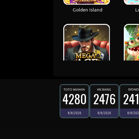
Golden Island
L
Mega Ace
P
TOTO WUHAN
HK SIANG
SYDNE
4280
2476
24
8/8/2026
8/8/2026
8/8/20