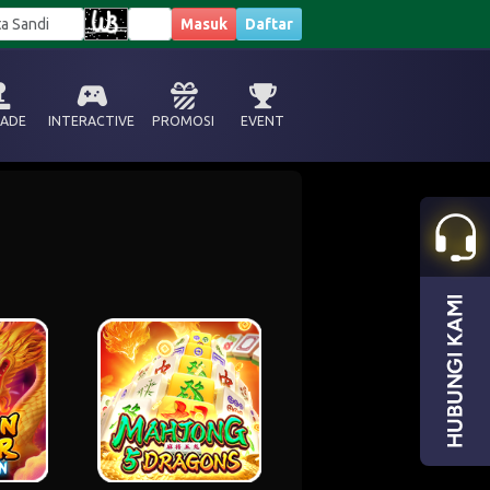
mi Bayar! | Download Aplikasi ANDROID nya sekarang !!
BBWIN777 Hadi
Masuk
Daftar
ADE
INTERACTIVE
PROMOSI
EVENT