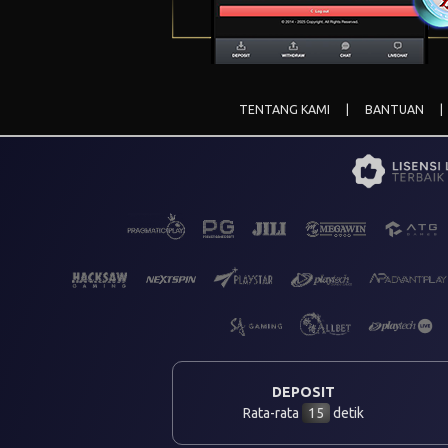
TENTANG KAMI
|
BANTUAN
|
Grimoire
Th
DEPOSIT
Rata-rata
15
detik