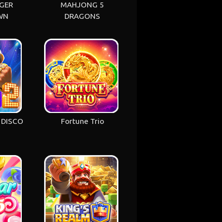
GER
MAHJONG 5
WN
DRAGONS
DISCO
Fortune Trio