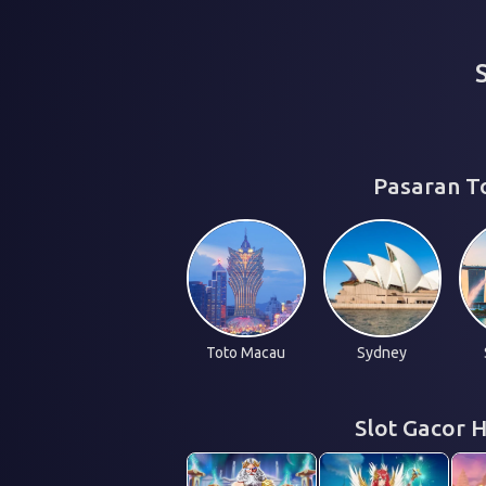
Pasaran T
Toto Macau
Sydney
Slot Gacor Ha