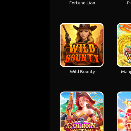
Fortune Lion
P
Wild Bounty
Mahj