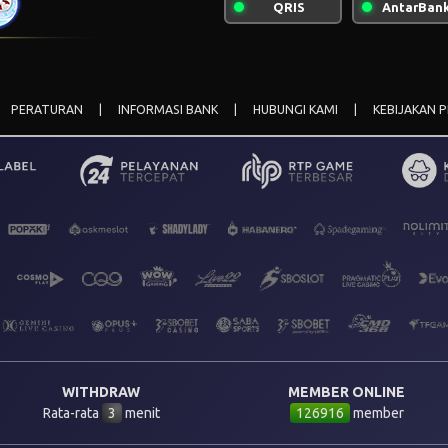
PERATURAN
|
INFORMASI BANK
|
HUBUNGI KAMI
|
KEBIJAKAN P
e Big Blue
WITHDRAW
MEMBER ONLINE
Rata-rata
3
menit
126916
member