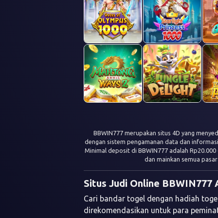
BBWIN777 merupakan situs 4D yang menyediaka
dengan sistem pengamanan data dan informasi t
Minimal deposit di BBWIN777 adalah Rp20.000 (d
dan mainkan semua pasara
Situs Judi Online BBWIN777
Cari bandar togel dengan hadiah tog
direkomendasikan untuk para peminat 