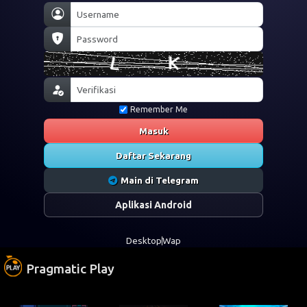
Remember Me
Masuk
Daftar Sekarang
Main di Telegram
Aplikasi Android
Desktop
Wap
Pragmatic Play