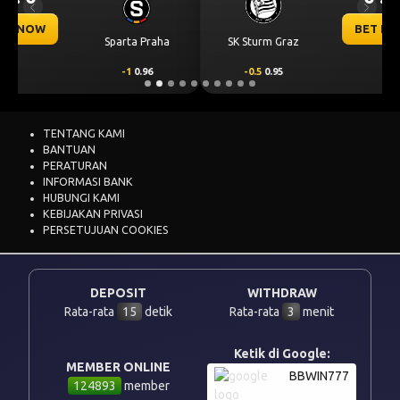
Previous
Next
BET NOW
SK Sturm Graz
Fenerbahce
-0.5
0.95
0.5
0.87
TENTANG KAMI
BANTUAN
PERATURAN
INFORMASI BANK
HUBUNGI KAMI
KEBIJAKAN PRIVASI
PERSETUJUAN COOKIES
DEPOSIT
WITHDRAW
Rata-rata
15
detik
Rata-rata
3
menit
Ketik di Google:
MEMBER ONLINE
BBWIN777
124893
member