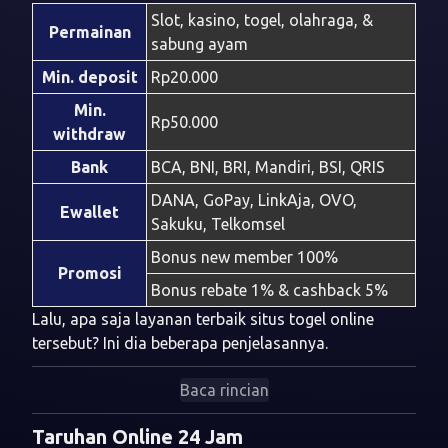
Slot, kasino, togel, olahraga, &
Permainan
sabung ayam
Min. deposit
Rp20.000
Min.
Rp50.000
withdraw
Bank
BCA, BNI, BRI, Mandiri, BSI, QRIS
DANA, GoPay, LinkAja, OVO,
Ewallet
Sakuku, Telkomsel
Bonus new member 100%
Promosi
Bonus rebate 1% & cashback 5%
Lalu, apa saja layanan terbaik situs togel online
tersebut? Ini dia beberapa penjelasannya.
Baca rincian
Taruhan Online 24 Jam
Pelayanan Pelanggan dari Live Chat &