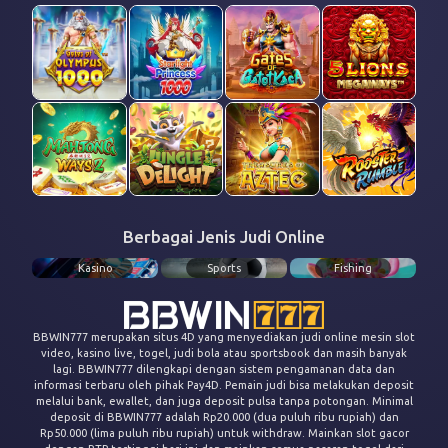
Berbagai Jenis Judi Online
Kasino
Sports
Fishing
BBWIN777 merupakan situs 4D yang menyediakan judi online mesin slot
video, kasino live, togel, judi bola atau sportsbook dan masih banyak
lagi. BBWIN777 dilengkapi dengan sistem pengamanan data dan
informasi terbaru oleh pihak Pay4D. Pemain judi bisa melakukan deposit
melalui bank, ewallet, dan juga deposit pulsa tanpa potongan. Minimal
deposit di BBWIN777 adalah Rp20.000 (dua puluh ribu rupiah) dan
Rp50.000 (lima puluh ribu rupiah) untuk withdraw. Mainkan slot gacor