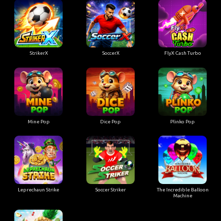
StrikerX
SoccerX
FlyX Cash Turbo
Mine Pop
Dice Pop
Plinko Pop
Leprechaun Strike
Soccer Striker
The Incredible Balloon
Machine